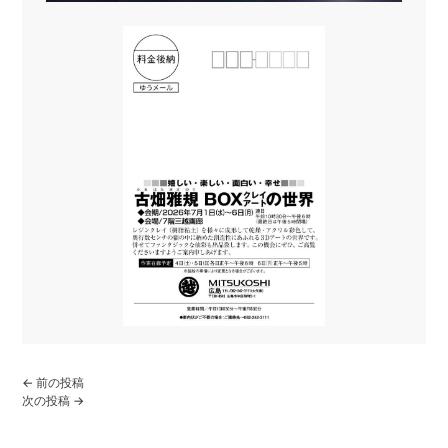
← 前の投稿
投
次の投稿 →
稿
ナ