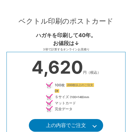
Skip
to
ベクトル印刷のポストカード
content
ハガキを印刷して40年。
お値段は↓
３秒で計算するオンラインお見積り
4,620
円（税込）
100枚
200枚以上のご注文
Ｓサイズ
(100×148)mm
マットカード
完全データ
上の内容でご注文