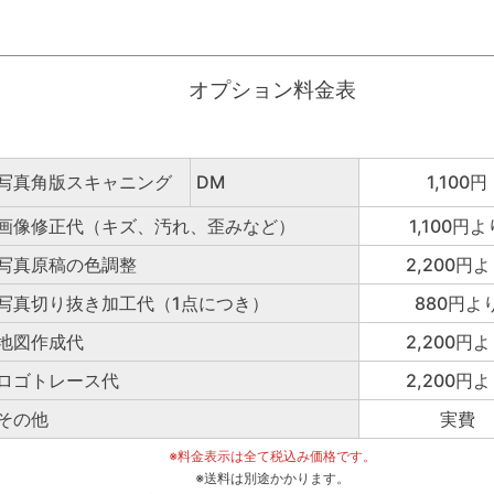
オプション料金表
写真角版スキャニング
DM
1,100円
画像修正代（キズ、汚れ、歪みなど）
1,100円よ
写真原稿の色調整
2,200円
写真切り抜き加工代（1点につき）
880円よ
地図作成代
2,200円
ロゴトレース代
2,200円
その他
実費
※料金表示は全て税込み価格です。
※送料は別途かかります。