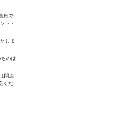
。
画集で
ント・
いたしま
のものは
は間違
送くだ