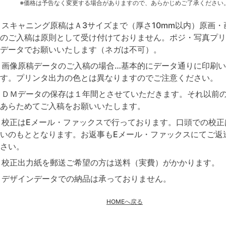
※価格は予告なく変更する場合がありますので、あらかじめご了承ください
スキャニング原稿はＡ3サイズまで（厚さ10mm以内）原画・
のご入稿は原則として受け付けておりません。ポジ・写真プリ
データでお願いいたします（ネガは不可）。
画像原稿データのご入稿の場合…基本的にデータ通りに印刷
す。プリンタ出力の色とは異なりますのでご注意ください。
ＤＭデータの保存は１年間とさせていただきます。それ以前
あらためてご入稿をお願いいたします。
校正はEメール・ファックスで行っております。口頭での校正
いのもととなります。お返事もEメール・ファックスにてご返
さい。
校正出力紙を郵送ご希望の方は送料（実費）がかかります。
デザインデータでの納品は承っておりません。
HOMEへ戻る