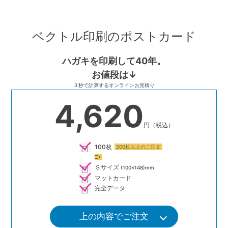
Skip
to
ベクトル印刷のポストカード
content
ハガキを印刷して40年。
お値段は↓
３秒で計算するオンラインお見積り
4,620
円（税込）
100枚
200枚以上のご注文
Ｓサイズ
(100×148)mm
マットカード
完全データ
上の内容でご注文