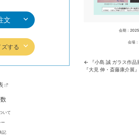
注文
会期：202
会場：
イズする
投
← 『小島 誠 ガラス作
『大見 伸・斎藤康介展』
稿
表
ナ
ビ
日数
ゲ
ついて
ー
シー
シ
表記