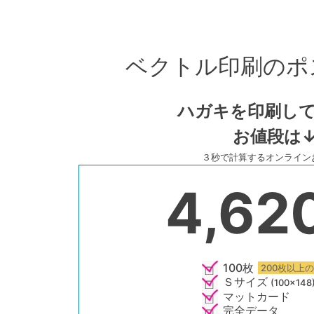
Skip
to
ベクトル印刷のポ
content
ハガキを印刷して
お値段は
３秒で計算するオンライン
4,62
100枚
200枚以上
Ｓサイズ
(100×14
マットカード
完全データ