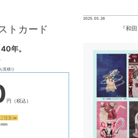
2025. 05. 26
ストカード
『和田
40年。
↓
お見積り
0
円（税込）
のご注文
8)mm