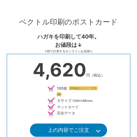
Skip
to
ベクトル印刷のポストカード
content
ハガキを印刷して40年。
お値段は↓
３秒で計算するオンラインお見積り
4,620
円（税込）
100枚
200枚以上のご注文
Ｓサイズ
(100×148)mm
マットカード
完全データ
上の内容でご注文