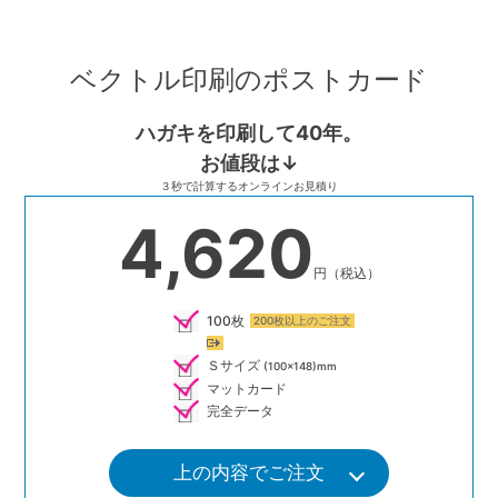
Skip
to
ベクトル印刷のポストカード
content
ハガキを印刷して40年。
お値段は↓
３秒で計算するオンラインお見積り
4,620
円（税込）
100枚
200枚以上のご注文
Ｓサイズ
(100×148)mm
マットカード
完全データ
上の内容でご注文