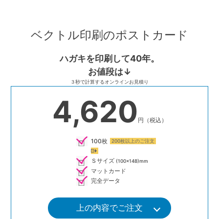
Skip
to
ベクトル印刷のポストカード
content
ハガキを印刷して40年。
お値段は↓
３秒で計算するオンラインお見積り
4,620
円（税込）
100枚
200枚以上のご注文
Ｓサイズ
(100×148)mm
マットカード
完全データ
上の内容でご注文