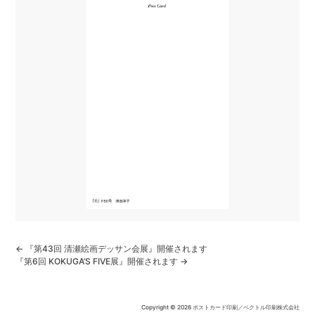
← 『第43回 清瀬絵画デッサン会展』開催されます
投
『第6回 KOKUGA’S FIVE展』開催されます →
稿
ナ
ビ
Copyright © 2026
ポストカード印刷／ベクトル印刷株式会社